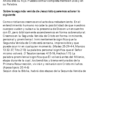
Ahora eres su hijo. Puedes confiar completamente en Dios y en
su Palabra.
Sobre la segunda venida de Jesucristo queremos aclarar lo
siguiente:
Como cristianos creemos en el acto de arrebatamiento. En el
entendimiento humano no cabe la posibilidad de que nuestros
cuerpos vuelen y suban a la presencia de Dios en un encuentro
con Él, pero bíblicamente ascenderemos en forma sobrenatural.
Creemos en la Segunda Venida de Cristo en forma inminente,
personal y premilenial. Inminentemente significa que la
Segunda Venida de Cristo está cercana, imprevisible y que
puede ocurrir en cualquier momento. (Mateo 25-29-44, Marcos
13:32-37, Tito 2:13) La palabra personal significa que el Señor
mismo volverá. (1 Tesalonicenses 4:15-18, Hechos 1:11) La
palabra premilenial significa que Él volverá antes del Milenio,
etapa durante la cual, los benditos y bienaventurados de la
Primera Resurrección, vivirán y reinarán con Cristo mil años.
(Apocalipsis 20:4-6)
Según dice la Biblia, habrá dos etapas de la Segunda Venida de
Cristo: La primera con el propósito de tomar a sus escogidos
que estén preparados para el Arrebatamiento, antes de la Gran
Tribulación (Mateo 24:40-44, 1 Tesalonicenses 4:13-18)
Nuevamente, al final de la Gran Tribulación, cuando Él venga
con sus santos para destruir el ejercito del anticristo, para
juzgar a las naciones del mundo y para inaugurar el Reino
Milenial (Mateo 25:31-33, 2 Tesalonicenses 2:8, Apocalipsis 19:11-
21)
La actitud adecuada o correcta de los cristianos con respecto a la
venida de Cristo, debe ser aquella de amar su aparición (2
Timoteo 4:8), velar y orar siempre para ser encontrado digno
ante Dios, para ser librado de las cosas que vendrán sobre la
tierra durante la Gran Tribulación (Lucas 31:36), orar por su
venida (Mateo 6:10) y trabajar fielmente antes que Él venga.
Muchas señales apuntan sobre el inminente momento de la
venida de Cristo. Algunas de las Escrituras que lo demuestran
son las siguientes: Ezequiel 36, que habla del retorno de Israel a