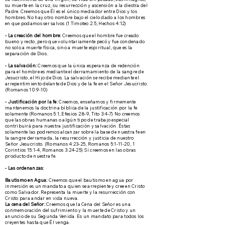
su muerte en la cruz, su resurrección y ascensión a la diestra del
Padre. Creemos que Él es el único mediador entre Dios y los
hombres. No hay otro nombre bajo el cielo dado a los hombres
en que podamos ser salvos (1 Timoteo 2:5, Hechos 4:12)
- La creación del hombre:
Creemos que el hombre fue creado
bueno y recto, pero que voluntariamente pecó y fue condenado
no solo a muerte física, sino a muerte espiritual, que es la
separación de Dios.
- La salvación:
Creemos que la única esperanza de redención
para el hombre es mediante el derramamiento de la sangre de
Jesucristo, el Hijo de Dios. La salvación se recibe mediante el
arrepentimiento delante de Dios y de la fe en el Señor Jesucristo.
(Romanos 10:9-10)
- Justificación por la fe:
Creemos, enseñamos y firmemente
mantenemos la doctrina bíblica de la justificación por la fe
solamente (Romanos 5:1, Efesios 2:8-9, Tito 3:4-7) No creemos
que las obras humanas o algún tipo de trabajo especial
contribuirá para nuestra justificación y salvación. Éstas
solamente las podremos alcanzar sobre la base de nuestra fe en
la sangre derramada, la resurrección y justicia de nuestro
Señor Jesucristo. (Romanos 4:23-25, Romanos 5:1-11-20, 1
Corintios 15:1-4, Romanos 3:24-25) Sí creemos en las obras
producto de nuestra fe.
- Las ordenanzas:
Bautismo en Agua:
Creemos que el bautismo en agua por
inmersión es un mandato a quien se arrepiente y cree en Cristo
como Salvador. Representa la muerte y la resurrección con
Cristo para andar en vida nueva.
La cena del Señor:
Creemos que la Cena del Señor es una
conmemoración del sufrimiento y la muerte de Cristo y un
anuncio de su Segunda Venida. Es un mandato para todos los
creyentes hasta que Él venga.