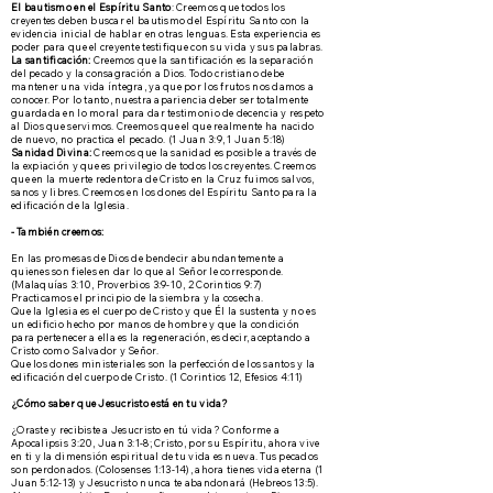
El bautismo en el Espíritu Santo
: Creemos que todos los
creyentes deben buscar el bautismo del Espíritu Santo con la
evidencia inicial de hablar en otras lenguas. Esta experiencia es
poder para que el creyente testifique con su vida y sus palabras.
La santificación:
Creemos que la santificación es la separación
del pecado y la consagración a Dios. Todo cristiano debe
mantener una vida íntegra, ya que por los frutos nos damos a
conocer. Por lo tanto, nuestra apariencia deber ser totalmente
guardada en lo moral para dar testimonio de decencia y respeto
al Dios que servimos. Creemos que el que realmente ha nacido
de nuevo, no practica el pecado. (1 Juan 3:9, 1 Juan 5:18)
Sanidad Divina:
Creemos que la sanidad es posible a través de
la expiación y que es privilegio de todos los creyentes. Creemos
que en la muerte redentora de Cristo en la Cruz fuimos salvos,
sanos y libres. Creemos en los dones del Espíritu Santo para la
edificación de la Iglesia.
-
También creemos:
En las promesas de Dios de bendecir abundantemente a
quienes son fieles en dar lo que al Señor le corresponde.
(Malaquías 3:10, Proverbios 3:9-10, 2 Corintios 9:7)
Practicamos el principio de la siembra y la cosecha.
Que la Iglesia es el cuerpo de Cristo y que Él la sustenta y no es
un edificio hecho por manos de hombre y que la condición
para pertenecer a ella es la regeneración, es decir, aceptando a
Cristo como Salvador y Señor.
Que los dones ministeriales son la perfección de los santos y la
edificación del cuerpo de Cristo. (1 Corintios 12, Efesios 4:11)
¿Cómo saber que Jesucristo está en tu vida?
¿Oraste y recibiste a Jesucristo en tú vida? Conforme a
Apocalipsis 3:20, Juan 3:1-8; Cristo, por su Espíritu, ahora vive
en ti y la dimensión espiritual de tu vida es nueva. Tus pecados
son perdonados. (Colosenses 1:13-14), ahora tienes vida eterna (1
Juan 5:12-13) y Jesucristo nunca te abandonará (Hebreos 13:5).