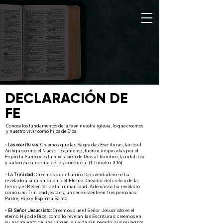
DECLARACIÓN DE
FE
Conoce los fundamentos de la fe en nuestra iglesia, lo que creemos
y nuestro vivir como hijos de Dios.
- Las escrituras:
Creemos que las Sagradas Escrituras, tanto el
Antiguo como el Nuevo Testamento, fueron inspiradas por el
Espíritu Santo y es la revelación de Dios al hombre, la infalible
y autorizada norma de fe y conducta. (1 Timoteo 3:16).
- La Trinidad:
Creemos que el único Dios verdadero se ha
revelado a sí mismo como el Eterno, Creador del cielo y de la
tierra y el Redentor de la humanidad. Además se ha revelado
como una Trinidad, esto es, un ser existente en tres personas:
Padre, Hijo y Espíritu Santo.
- El Señor Jesucristo:
Creemos que el Señor Jesucristo es el
eterno Hijo de Dios, como lo revelan las Escrituras; creemos en
su nacimiento de una virgen, su vida sin pecado, sus milagros,