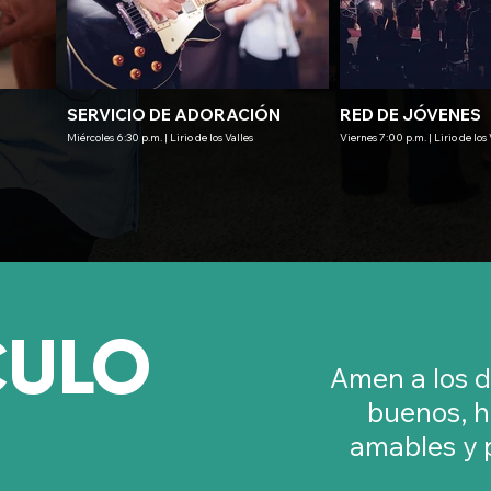
SERVICIO DE ADORACIÓN
RED DE JÓVENES
Miércoles 6:30 p.m. | Lirio de los Valles
Viernes 7:00 p.m. | Lirio de los 
CULO
Amen a los 
buenos, h
amables y 