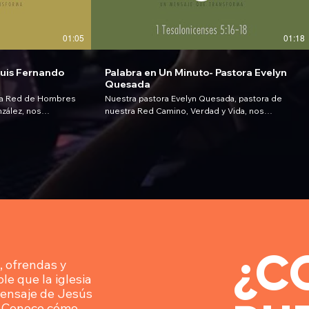
01:05
01:18
Luis Fernando
Palabra en Un Minuto- Pastora Evelyn
Quesada
 la Red de Hombres
Nuestra pastora Evelyn Quesada, pastora de
zález, nos
nuestra Red Camino, Verdad y Vida, nos
nuto; nos motiva,
comparte una receta para nuestro espíritu,
un corazón recto,
nuestra alma y nuestro cuerpo. ¿Quieres saber
temor de Dios,
cuál es? Te invitamos a que escuches este
del pecado.
mensaje, un mensaje que viene de parte de
am:
Dios, para tu vida. Ocupas consejería;
lvcr Visita nuestra
escríbenos a consejeria@liriodelosvalles.org
odelosvalles.org
es una bendición el poder servirte Síguenos en
nUnMinuto
nuestro Instagram:
ción
https://www.instagram.com/iclvcr Visita nuestra
cional ©2020
página web: https://www.liriodelosvalles.org
#QuédateEnCasa #PalabraEnUnMinuto
¿C
#SomosICLV #SomosTuFamilia Una Producción
, ofrendas y
de Liriovisión Media Internacional ©2020
e que la iglesia
mensaje de Jesús
. Conoce cómo