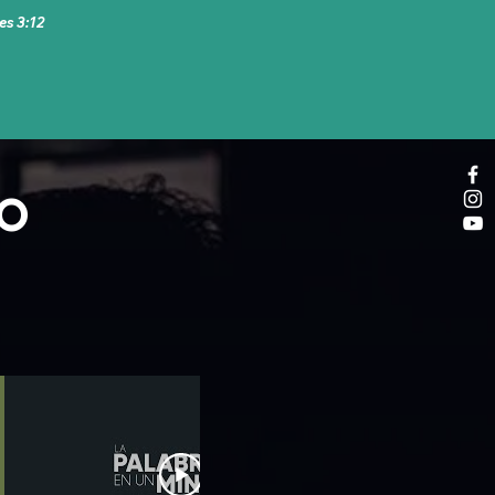
es 3:12
TO