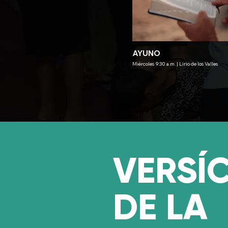
AYUNO
Miércoles 9:30 a.m. | Lirio de los Valles
VERSÍ
DE LA