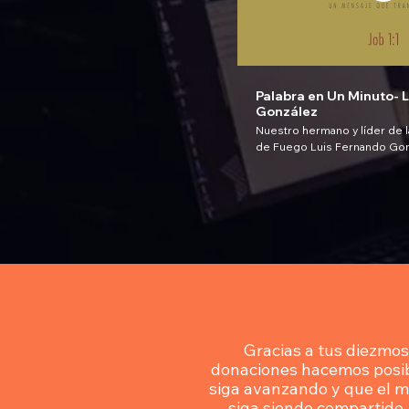
Palabra en Un Minuto- 
González
Nuestro hermano y líder de
de Fuego Luis Fernando Gon
comparte La Palabra en un Mi
nos reta a ser personas con 
ser hombres y mujeres con 
apartados del mal, apartado 
Síguenos en nuestro Instagr
https://www.instagram.com/ic
página web: https://www.liri
#QuédateEnCasa #PalabraE
#SomosICLV #SomosTuFamilia Una Produc
de Liriovisión Media Interna
Gracias a tus diezmos
donaciones hacemos posibl
siga avanzando y que el 
siga siendo compartido