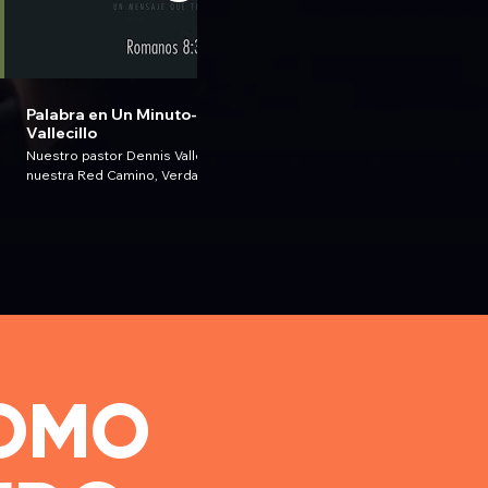
01:32
Palabra en Un Minuto- Pastor Dennis
Vallecillo
Nuestro pastor Dennis Vallecillo, pastor de
nuestra Red Camino, Verdad y Vida nos habla
acerca de lo incondicional que es el Amor
Verdadero, el Amor que viene de Dios. Ocupas
consejería; escríbenos a
consejeria@liriodelosvalles.org es una
bendición el poder servirte Síguenos en
nuestro Instagram:
https://www.instagram.com/iclvcr Visita nuestra
página web: https://www.liriodelosvalles.org
#QuédateEnCasa #PalabraEnUnMinuto
#SomosICLV #SomosTuFamilia Una Producción
de Liriovisión Media Internacional ©2020
OMO