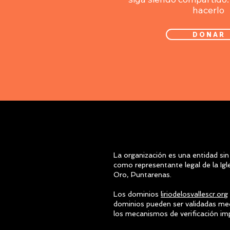
hacerlo
D O N A R
La organización es una entidad sin
como representante legal de la Ig
Oro, Puntarenas.
Los dominios
liriodelosvallescr.org
dominios pueden ser validadas med
los mecanismos de verificación im