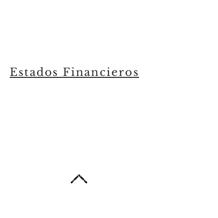
Estados Financieros
Este sitio web pertenece oficialmente a la Asociación Cristiana Lirio de los
Valles Cédula jurídica:
3-002-104369
Costa Rica © 2026 . Sitio web desarrollado
por Liriovision Media