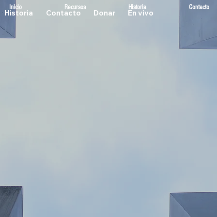
Inicio
Recursos
Historia
Contacto
Historia
Contacto
Donar
En vivo