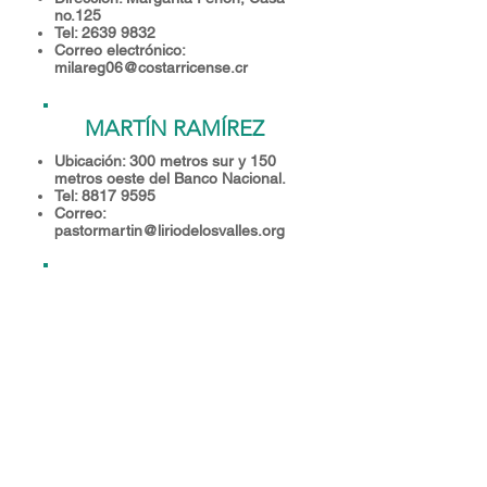
no.125
Tel:
2639 9832
Correo electrónico:
milareg06@costarricense.cr
MARTÍN RAMÍREZ
Ubicación: 300 metros sur y 150
metros oeste del Banco Nacional.
Tel:
8817 9595
Correo:
pastormartin@liriodelosvalles.org
RONALD RAMÍREZ
Ubicación: Barrio Las Huacas, 50
metros norte del Abastecedor Las
Huacas.
Tel:
8778 8625
Correo:
ronaldr64@hotmail.com
VENANCIO
SÁNCHEZ